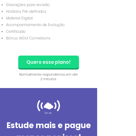
Gravações para revisão
Horários
Pré-definidos
Material Digital
Acompanhamento de Evolução
Certificado
Bônus AIGUI Connetions
Quero esse plano!
Normalmente respondemos em até
2 minutos
Estude mais e pague