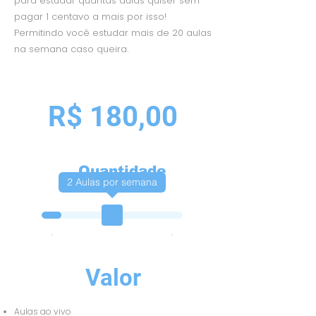
para estudar quantas aulas quiser sem
pagar 1 centavo a mais por isso!
Permitindo você estudar mais de 20 aulas
na semana caso queira.
R$ 180,00
Quantidade
2
Aulas por semana
de Aulas
Valor
Aulas ao vivo