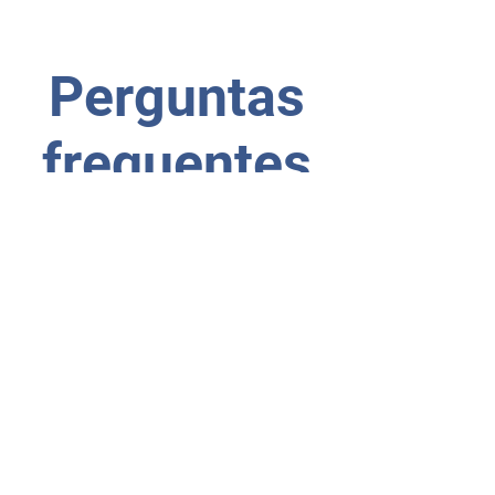
Perguntas
frequentes
01
Pode alterar a
quantidade de
aulas depois de