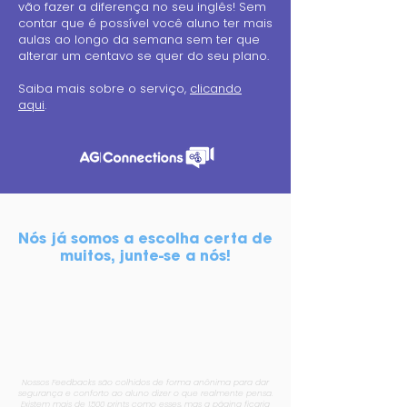
vão fazer a diferença no seu inglês!
Sem
contar que é possível você aluno ter mais
aulas ao longo da semana sem ter que
alterar um centavo se quer do seu plano.
Saiba mais sobre o serviço,
clicando
aqui
.
Nós já somos a escolha certa de
muitos, junte-se a nós!
Nossos Feedbacks são colhidos de forma anônima para dar
segurança e conforto ao aluno dizer o que realmente pensa.
Existem mais de 1.500 prints como esses, mas a página ficaria