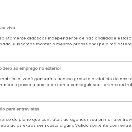
 ao vivo
solutamente didáticos independente de nacionalidade estarã
rnada. Buscamos manter o mesmo profissional pelo maior tem
o zero ao emprego no exterior
 matrícula, você ganhará o acesso gratuito e vitalício do nos
inando o passo a passo de como conseguir seus primeiros trab
do para entrevistas
nte do plano que contratar, ao agendar sua primeira entrevi
ceba aulas extras sem custo algum. Válido somente com entre