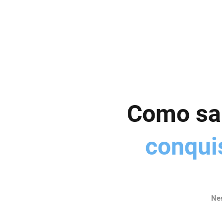
Como sai
conqui
Nes