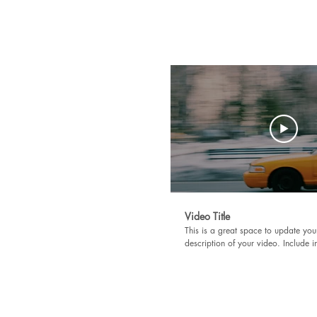
Video Title
This is a great space to update you
description of your video. Include i
what the video is about, who produc
was filmed, and why it’s a must-see 
Remember this is a showcase for yo
work, so be sure to use intriguing 
engages viewers and invites them t