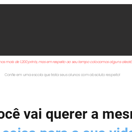
os mais de 1.200 prints, mas em respeito ao seu tempo colocamos alguns aleatór
Confie em uma escola que trata seus alunos com absoluto respeito!
ocê vai querer a me