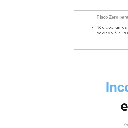
Risco Zero para
Não cobramos p
decisão é ZERO
Inc
e
Fe