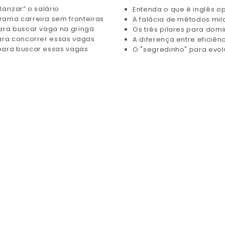
arizar” o salário
Entenda o que é inglês o
rama carreira sem fronteiras
A falácia de métodos mi
ara buscar vaga na gringa
Os três pilares para domi
ara concorrer essas vagas
A diferença entre eficiênc
para buscar essas vagas
O "segredinho" para evolu