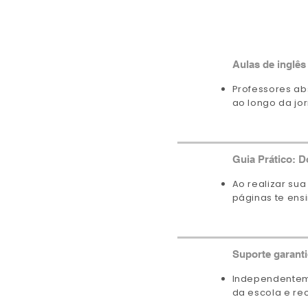
Aulas de inglês
Professores ab
ao longo da jo
Guia Prático: D
Ao realizar sua
páginas te ens
Suporte garanti
Independenteme
da escola e re