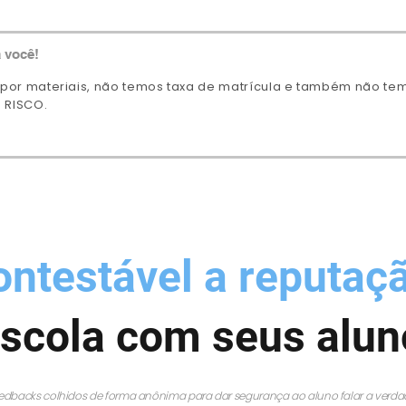
 você!
or materiais, não temos taxa de matrícula e também não temo
 RISCO.
ontestável a reputaç
scola com seus alun
edbacks colhidos de forma anônima para dar segurança ao aluno falar a verda