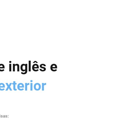
 inglês e
xterior
isas: