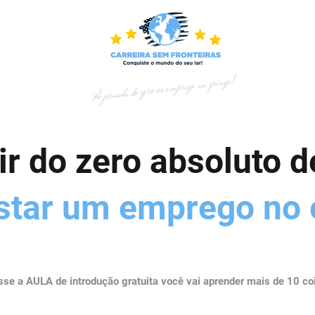
A jornada do zero ao emprego na gringa!
r do zero absoluto de
star um emprego no e
se a AULA de introdução gratuita você vai aprender mais de 10 co