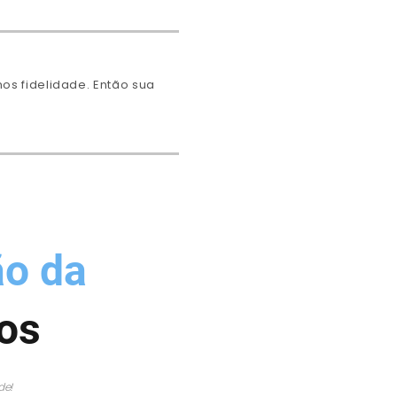
s fidelidade. Então sua
ão da
os
de!