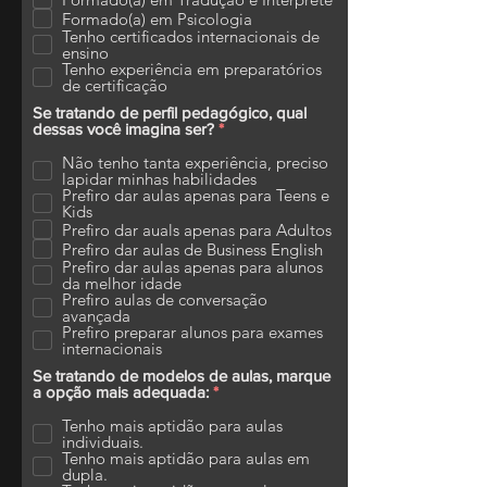
a
Formado(a) em Psicologia
t
Tenho certificados internacionais de
ó
ensino
r
Tenho experiência em preparatórios
i
de certificação
o
Se tratando de perfil pedagógico, qual
O
dessas você imagina ser?
*
b
r
Não tenho tanta experiência, preciso
i
lapidar minhas habilidades
g
Prefiro dar aulas apenas para Teens e
a
Kids
t
Prefiro dar auals apenas para Adultos
ó
Prefiro dar aulas de Business English
r
Prefiro dar aulas apenas para alunos
i
da melhor idade
o
Prefiro aulas de conversação
avançada
Prefiro preparar alunos para exames
internacionais
Se tratando de modelos de aulas, marque
O
a opção mais adequada:
*
b
r
Tenho mais aptidão para aulas
i
individuais.
g
Tenho mais aptidão para aulas em
a
dupla.