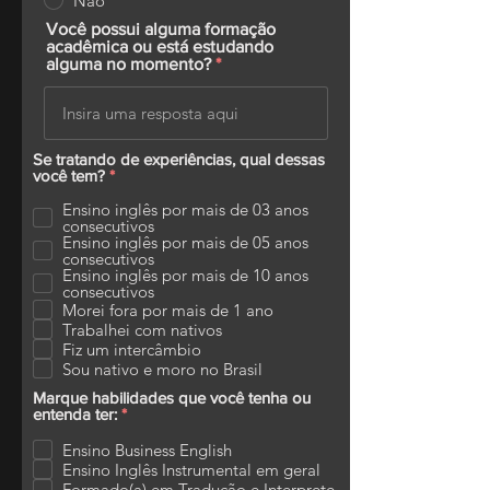
Não
Você possui alguma formação
acadêmica ou está estudando
alguma no momento?
Se tratando de experiências, qual dessas
O
você tem?
*
b
r
Ensino inglês por mais de 03 anos
i
consecutivos
g
Ensino inglês por mais de 05 anos
a
consecutivos
t
Ensino inglês por mais de 10 anos
ó
consecutivos
r
Morei fora por mais de 1 ano
i
Trabalhei com nativos
o
Fiz um intercâmbio
Sou nativo e moro no Brasil
Marque habilidades que você tenha ou
O
entenda ter:
*
b
r
Ensino Business English
i
Ensino Inglês Instrumental em geral
g
Formado(a) em Tradução e Interprete